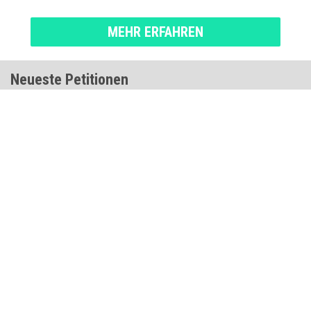
MEHR ERFAHREN
Neueste Petitionen
Ishwarya
, India
vor 1 Monat
Sara
, Canada
vor 2 Monaten
James
, United Kingdom
vor 3 Monaten
Edward
, United States
vor 4 Monaten
Sandra
, United Kingdom
vor 4 Monaten
Grace
, United States
vor 4 Monaten